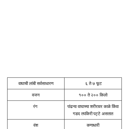
वाघाची लांबी सर्वसाधारण
६ ते ७ फूट
वजन
१०० ते २०० किलो
रंग
पांढऱ्या वाघाच्या शरीरावर काळे किंवा
गडद तपकिरी पट्टे असतात
वंश
कणाधारी