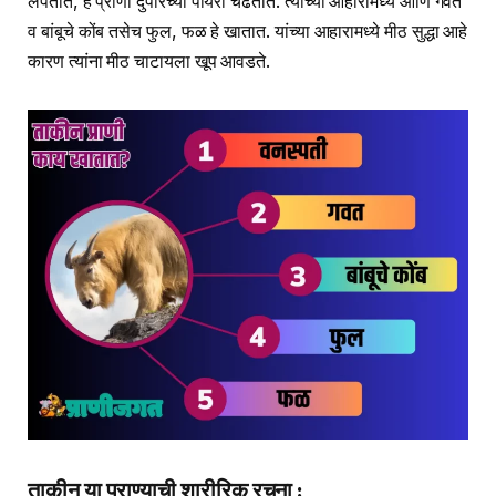
लपतात, हे प्राणी दुपारच्या पायरी चढतात. त्यांच्या आहारामध्ये आणि गवत
व बांबूचे कोंब तसेच फुल, फळ हे खातात. यांच्या आहारामध्ये मीठ सुद्धा आहे
कारण त्यांना मीठ चाटायला खूप आवडते.
ताकीन या प्राण्याची शारीरिक रचना :