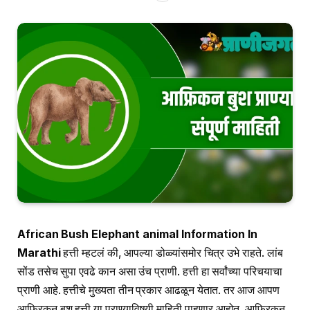
African Bush Elephant animal Information In
Marathi
हत्ती म्हटलं की, आपल्या डोळ्यांसमोर चित्र उभे राहते. लांब
सोंड तसेच सुपा एवढे कान असा उंच प्राणी. हत्ती हा सर्वांच्या परिचयाचा
प्राणी आहे. हत्तीचे मुख्यता तीन प्रकार आढळून येतात. तर आज आपण
आफ्रिकन बुश हत्ती या प्राण्याविषयी माहिती पाहणार आहोत. आफ्रिकन