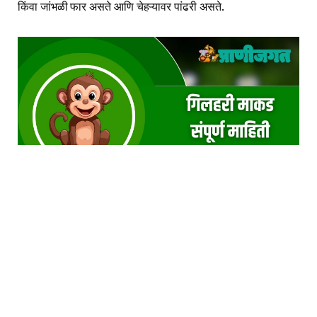
किंवा जांभळी फार असते आणि चेहऱ्यावर पांढरी असते.
गिलहरी माकड संपूर्ण माहिती Gilhari monkey
Information In Marathi
गिलहरी माकडांनी प्रजनन हंगाम निर्धारित केलेला आहे, ज्यामध्ये हार्मोन्स
मध्ये मोठ्या प्रमाणात त्यामध्ये नर हे माद्याना आकर्षित करतात. गिलहरी