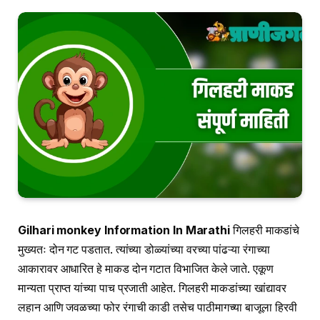
Gilhari monkey Information In Marathi
गिलहरी माकडांचे
मुख्यतः दोन गट पडतात. त्यांच्या डोळ्यांच्या वरच्या पांढऱ्या रंगाच्या
आकारावर आधारित हे माकड दोन गटात विभाजित केले जाते. एकूण
मान्यता प्राप्त यांच्या पाच प्रजाती आहेत. गिलहरी माकडांच्या खांद्यावर
लहान आणि जवळच्या फोर रंगाची काडी तसेच पाठीमागच्या बाजूला हिरवी