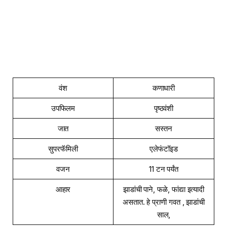
वंश
कणाधारी
उपफिलम
पृष्ठवंशी
जात
सस्तन
सुपरफॅमिली
एलेफंटॉइड
वजन
11 टन पर्यंत
आहार
झाडांची पाने, फळे, फांद्या इत्यादी
असतात. हे प्राणी गवत , झाडांची
साल,