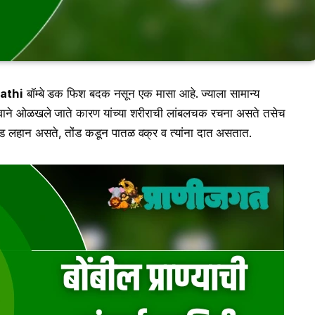
athi
बॉम्बे डक फिश बदक नसून एक मासा आहे. ज्याला सामान्य
या नावाने ओळखले जाते कारण यांच्या शरीराची लांबलचक रचना असते तसेच
 तोंड लहान असते, तोंड कडून पातळ वक्र व त्यांना दात असतात.