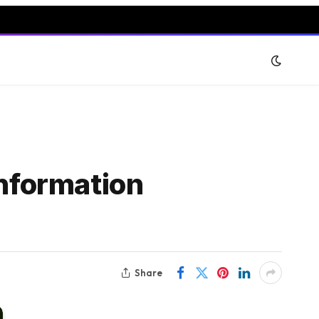
h Information
Share