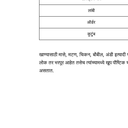
लांबी
ऑर्डर
कुटुंब
खाण्यासाठी मासे, मटण, चिकन, बोंबील, अंडी इत्यादी
लोक तर भरपूर आहेत तसेच त्यांच्यामध्ये खूप पौष्
असतात.