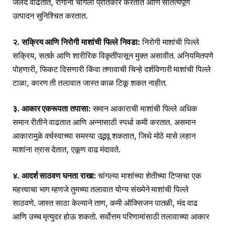
जलद वाढतात, रोगांना चांगला प्रतिकार करतात आणि सातत्यपूर्ण
उत्पादन सुनिश्चित करतात.
२. सक्रिय आणि निरोगी माशांची पिल्ले निवडा:
निरोगी माशांची पिल्ले
सक्रिय, सतर्क आणि शारीरिक विकृतींपासून मुक्त असावीत. अनियमितपणे
पोहणारी, फिकट दिसणारी किंवा तणावाची चिन्हे दर्शविणारी माशांची पिल्ले
टाळा, कारण ती तलावात जास्त काळ टिकू शकत नाहीत.
३. आकार एकरूपता तपासा:
समान आकाराची माशांची पिल्ले अधिक
समान रीतीने वाढतात आणि अन्नासाठी स्पर्धा कमी करतात. असमान
आकारामुळे वर्चस्वाच्या समस्या उद्भवू शकतात, जिथे मोठे मासे लहान
माशांना त्रास देतात, एकूण वाढ मंदावते.
४. आदर्श साठवण घनता राखा:
चांगल्या माशांच्या शेतीच्या टिप्सचा एक
महत्त्वाचा भाग म्हणजे तुमच्या तलावात योग्य संख्येने माशांची पिल्ले
साठवणे. जास्त साठा केल्याने ताण, कमी ऑक्सिजन पातळी, मंद वाढ
आणि उच्च मृत्युदर होऊ शकतो. सर्वोत्तम परिणामांसाठी तलावाच्या आकार