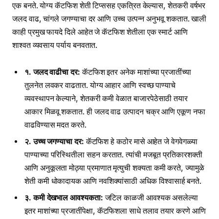
एक बनते. योग्य कॅटफिश शेती टिप्ससह एकत्रित केल्यास, शेतकरी वर्षभर
जलद वाढ, चांगले जगण्याचा दर आणि उच्च उत्पन्न अनुभवू शकतात. खाली
काही प्रमुख फायदे दिले आहेत जे कॅटफिश शेतीला एक स्मार्ट आणि
शाश्वत व्यवसाय पर्याय बनवतात.
१. जलद वाढीचा दर:
कॅटफिश इतर अनेक माशांच्या प्रजातींच्या
तुलनेत लवकर वाढतात. योग्य आहार आणि स्वच्छ पाण्याचे
व्यवस्थापन केल्याने, शेतकरी कमी वेळात बाजारपेठेसाठी तयार
आकार मिळवू शकतात. ही जलद वाढ उत्पादन चक्र आणि एकूण नफा
वाढविण्यास मदत करते.
२. उच्च जगण्याचा दर:
कॅटफिश हे कठोर मासे आहेत जे वेगवेगळ्या
पाण्याच्या परिस्थितीला सहन करतात. त्यांची मजबूत प्रतिकारशक्ती
आणि अनुकूलता मोठ्या प्रमाणात मृत्युची शक्यता कमी करते, ज्यामुळे
शेती कमी धोकादायक आणि नवशिक्यांसाठी अधिक विश्वासार्ह बनते.
३. कमी देखभाल आवश्यकता:
जटिल काळजी आवश्यक असलेल्या
इतर माशांच्या प्रजातींपेक्षा, कॅटफिशला साधे तलाव तयार करणे आणि