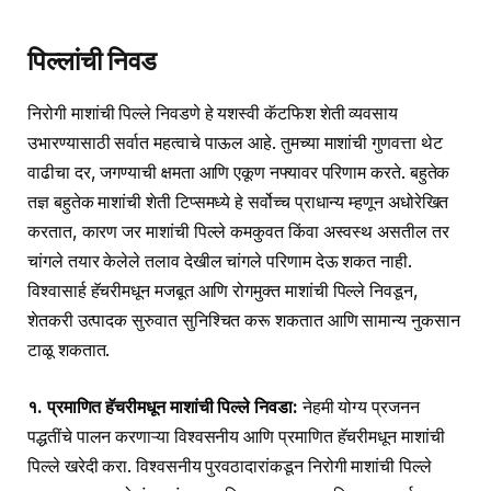
पिल्लांची निवड
निरोगी माशांची पिल्ले निवडणे हे यशस्वी कॅटफिश शेती व्यवसाय
उभारण्यासाठी सर्वात महत्वाचे पाऊल आहे. तुमच्या माशांची गुणवत्ता थेट
वाढीचा दर, जगण्याची क्षमता आणि एकूण नफ्यावर परिणाम करते. बहुतेक
तज्ञ बहुतेक माशांची शेती टिप्समध्ये हे सर्वोच्च प्राधान्य म्हणून अधोरेखित
करतात, कारण जर माशांची पिल्ले कमकुवत किंवा अस्वस्थ असतील तर
चांगले तयार केलेले तलाव देखील चांगले परिणाम देऊ शकत नाही.
विश्वासार्ह हॅचरीमधून मजबूत आणि रोगमुक्त माशांची पिल्ले निवडून,
शेतकरी उत्पादक सुरुवात सुनिश्चित करू शकतात आणि सामान्य नुकसान
टाळू शकतात.
१. प्रमाणित हॅचरीमधून माशांची पिल्ले निवडा:
नेहमी योग्य प्रजनन
पद्धतींचे पालन करणाऱ्या विश्वसनीय आणि प्रमाणित हॅचरीमधून माशांची
पिल्ले खरेदी करा. विश्वसनीय पुरवठादारांकडून निरोगी माशांची पिल्ले