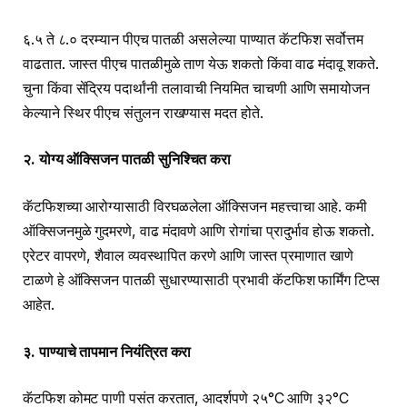
६.५ ते ८.० दरम्यान पीएच पातळी असलेल्या पाण्यात कॅटफिश सर्वोत्तम
वाढतात. जास्त पीएच पातळीमुळे ताण येऊ शकतो किंवा वाढ मंदावू शकते.
चुना किंवा सेंद्रिय पदार्थांनी तलावाची नियमित चाचणी आणि समायोजन
केल्याने स्थिर पीएच संतुलन राखण्यास मदत होते.
२. योग्य ऑक्सिजन पातळी सुनिश्चित करा
कॅटफिशच्या आरोग्यासाठी विरघळलेला ऑक्सिजन महत्त्वाचा आहे. कमी
ऑक्सिजनमुळे गुदमरणे, वाढ मंदावणे आणि रोगांचा प्रादुर्भाव होऊ शकतो.
एरेटर वापरणे, शैवाल व्यवस्थापित करणे आणि जास्त प्रमाणात खाणे
टाळणे हे ऑक्सिजन पातळी सुधारण्यासाठी प्रभावी कॅटफिश फार्मिंग टिप्स
आहेत.
३. पाण्याचे तापमान नियंत्रित करा
कॅटफिश कोमट पाणी पसंत करतात, आदर्शपणे २५°C आणि ३२°C