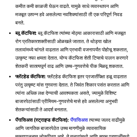
कमीत कमी काळजी घेऊन वाढते. यामुळे साधे व्यवस्थापन आणि
मजबूत उत्पन्न हवे असलेल्या नवशिक्यांसाठी ती एक परिपूर्ण निवड
बनते.
ब्लू कॅटफिश:
ब्लू कॅटफिश त्यांच्या मोठ्या आकारासाठी आणि मजबूत
रोग प्रतिकारशक्तीसाठी ओळखले जातात. ते थोड्या खोल
तलावांमध्ये चांगले वाढतात आणि प्रभावी वजनापर्यंत पोहोचू शकतात,
उत्कृष्ट नफा क्षमता देतात. योग्य कॅटफिश शेती टिप्सचे पालन करणारे
शेतकरी सातत्यपूर्ण वाढ आणि उच्च-गुणवत्तेचे पीक मिळवू शकतात.
फ्लॅटहेड कॅटफिश:
फ्लॅटहेड कॅटफिश इतर प्रजातींपेक्षा हळू वाढतात
परंतु उत्कृष्ट मांस गुणवत्ता देतात. ते जिवंत शिकार पसंत करतात आणि
त्यांना अधिक लक्ष देण्याची आवश्यकता असते, ज्यामुळे विशिष्ट
बाजारपेठांसाठी प्रीमियम-गुणवत्तेचे मासे हवे असलेल्या अनुभवी
शेतकऱ्यांसाठी ते आदर्श बनतात.
पॅंगासिअस (स्ट्राइप्ड कॅटफिश):
पॅंगासिअस
त्याच्या जलद वाढीमुळे
आणि जागतिक बाजारपेठेत उच्च मागणीमुळे व्यावसायिक
मत्स्यपालनात लोकप्रिय आहे. ते तलावांमध्ये आणि सघन प्रणालींमध्ये