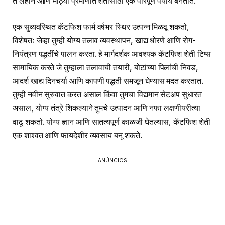
ते लहान आणि मोठ्या प्रमाणात शेतीसाठी एक परिपूर्ण पर्याय बनतात.
एक सुव्यवस्थित कॅटफिश फार्म वर्षभर स्थिर उत्पन्न मिळवू शकतो,
विशेषतः जेव्हा तुम्ही योग्य तलाव व्यवस्थापन, खाद्य धोरणे आणि रोग-
नियंत्रण पद्धतींचे पालन करता. हे मार्गदर्शक आवश्यक कॅटफिश शेती टिप्स
सामायिक करते जे तुम्हाला तलावाची तयारी, बोटांच्या पिलांची निवड,
आदर्श खाद्य दिनचर्या आणि कापणी पद्धती समजून घेण्यास मदत करतात.
तुम्ही नवीन सुरुवात करत असाल किंवा तुमचा विद्यमान सेटअप सुधारत
असाल, योग्य तंत्रे शिकल्याने तुमचे उत्पादन आणि नफा लक्षणीयरीत्या
वाढू शकतो. योग्य ज्ञान आणि सातत्यपूर्ण काळजी घेतल्यास, कॅटफिश शेती
एक शाश्वत आणि फायदेशीर व्यवसाय बनू शकते.
ANÚNCIOS