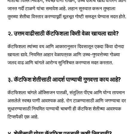
माशांची पिल्ले निवडणे, स्वच्छ पाणी राखणे, उच्च दर्जाचे खाद्य वापरणे आणि
जास्त गर्दी टाळणे यांचा समावेश आहे. लहान सुरुवात करून तुम्हाला
तुमच्या शेतीचा विस्तार करण्यापूर्वी मूलभूत गोष्टी समजून घेण्यास मदत होते.
२. उत्तम वाढीसाठी कॅटफिशला किती वेळा खायला द्यावे?
कॅटफिशला त्यांच्या वय आणि आकारानुसार दिवसातून एकदा किंवा दोनदा
खायला द्यावे. नियमित आहार वेळापत्रक आणि उच्च-गुणवत्तेच्या गोळ्या
जलद वाढ आणि चांगले आरोग्य सुनिश्चित करण्यास मदत करतात.
३. कॅटफिश शेतीसाठी आदर्श पाण्याची गुणवत्ता काय आहे?
कॅटफिशला चांगले ऑक्सिजन पातळी, संतुलित पीएच आणि योग्य तापमान
असलेले स्वच्छ पाणी आवश्यक आहे. रोग टाळण्यासाठी आणि जगण्याचा दर
सुधारण्यासाठी नियमित पाण्याची चाचणी ही कॅटफिश शेतीच्या आवश्यक
टिप्सपैकी एक आहे.
४. शेतीसाठी योग्य कॅटफिश प्रजाती कशी निवडावी?