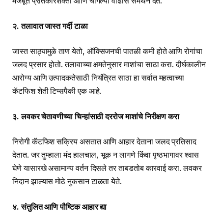
मजबूत प्रतिकारशक्ती आणि चांगल्या वाढीस समर्थन देते.
२. तलावात जास्त गर्दी टाळा
जास्त साठ्यामुळे ताण येतो, ऑक्सिजनची पातळी कमी होते आणि रोगांचा
जलद प्रसार होतो. तलावाच्या क्षमतेनुसार माशांचा साठा करा. दीर्घकालीन
आरोग्य आणि उत्पादकतेसाठी नियंत्रित साठा हा सर्वात महत्वाच्या
कॅटफिश शेती टिप्सपैकी एक आहे.
३. लवकर चेतावणीच्या चिन्हांसाठी दररोज माशांचे निरीक्षण करा
निरोगी कॅटफिश सक्रिय असतात आणि आहार देताना जलद प्रतिसाद
देतात. जर तुम्हाला मंद हालचाल, भूक न लागणे किंवा पृष्ठभागावर श्वास
घेणे यासारखे असामान्य वर्तन दिसले तर ताबडतोब कारवाई करा. लवकर
निदान झाल्यास मोठे नुकसान टाळता येते.
४. संतुलित आणि पौष्टिक आहार द्या